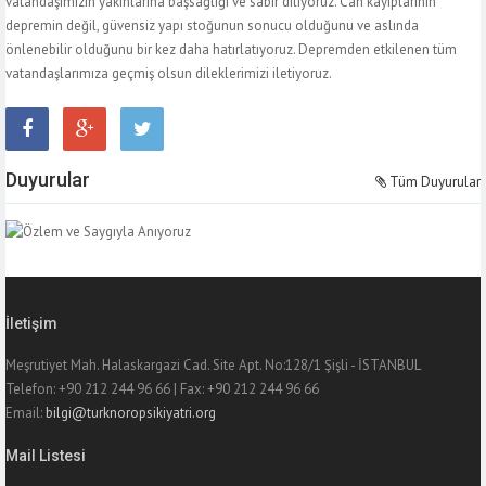
vatandaşımızın yakınlarına başsağlığı ve sabır diliyoruz. Can kayıplarının
depremin değil, güvensiz yapı stoğunun sonucu olduğunu ve aslında
önlenebilir olduğunu bir kez daha hatırlatıyoruz. Depremden etkilenen tüm
vatandaşlarımıza geçmiş olsun dileklerimizi iletiyoruz.
Duyurular
Tüm Duyurular
İletişim
Meşrutiyet Mah. Halaskargazi Cad. Site Apt. No:128/1 Şişli - İSTANBUL
Telefon: +90 212 244 96 66 | Fax: +90 212 244 96 66
Email:
bilgi@turknoropsikiyatri.org
Mail Listesi