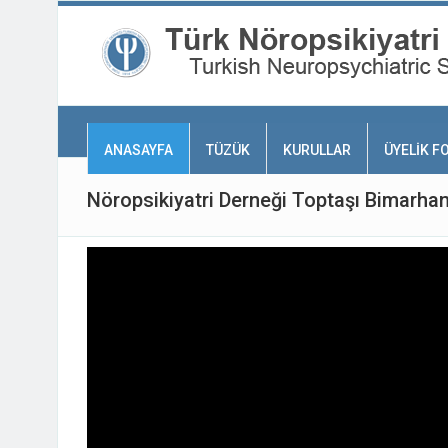
ANASAYFA
TÜZÜK
KURULLAR
ÜYELİK F
Nöropsikiyatri Derneği Toptaşı Bimarha