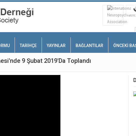
ORMU
TARİHÇE
YAYINLAR
BAĞLANTILAR
ÖNCEKİ B
nesi'nde 9 Şubat 2019'da Toplandı
D