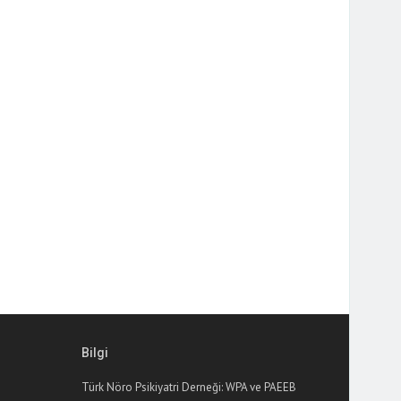
Bilgi
Türk Nöro Psikiyatri Derneği: WPA ve PAEEB