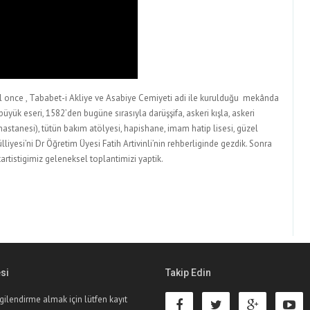
ıl once , Tababet-i Akliye ve Asabiye Cemiyeti adi ile kurulduğu mekânda
yük eseri, 1582’den bugüne sırasıyla darüşşifa, askeri kışla, askeri
hastanesi), tütün bakım atölyesi, hapishane, imam hatip lisesi, güzel
liyesi’ni Dr Öğretim Üyesi Fatih Artivinli’nin rehberliginde gezdik. Sonra
artistigimiz geleneksel toplantimizi yaptik.
esi
Takip Edin
gilendirme almak için lütfen kayıt