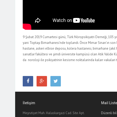
9 Şubat 2019 Cumartesi günü, Türk Nöropsikiyatri Derneği, 105 y
yani Toptaşı Bimarhanesi’nde toplandı. Önce Mimar Sinan’ın son bü
hastane, askeri elbise deposu, kolera hastanesi, bimarhane (akıl 
sanatlar fakültesi ve şimdi üniversite kampüsü olan Atik Valide Kül
da noroloji ile psikiyatrinin kesisme noktalarinda kalan vakalari t
İletişim
Mail List
Meşrutiyet Mah. Halaskargazi Cad. Site Apt.
Düzenli bil